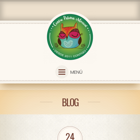
MENÚ
BLOG
24