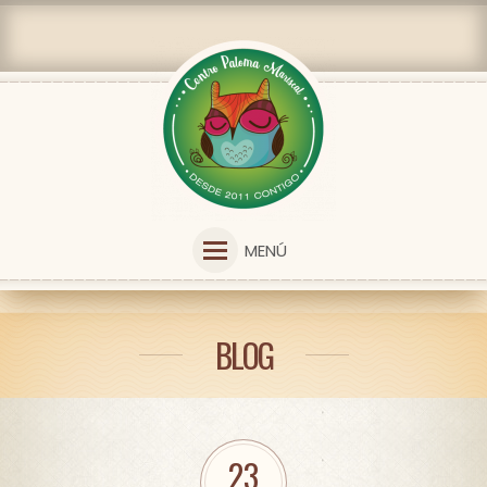
MENÚ
BLOG
23