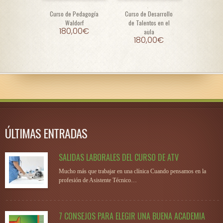
Curso de Pedagogía
Curso de Desarrollo
Waldorf
de Talentos en el
180,00
€
aula
180,00
€
ÚLTIMAS ENTRADAS
SALIDAS LABORALES DEL CURSO DE ATV
Mucho más que trabajar en una clínica Cuando pensamos en la
profesión de Asistente Técnico…
7 CONSEJOS PARA ELEGIR UNA BUENA ACADEMIA