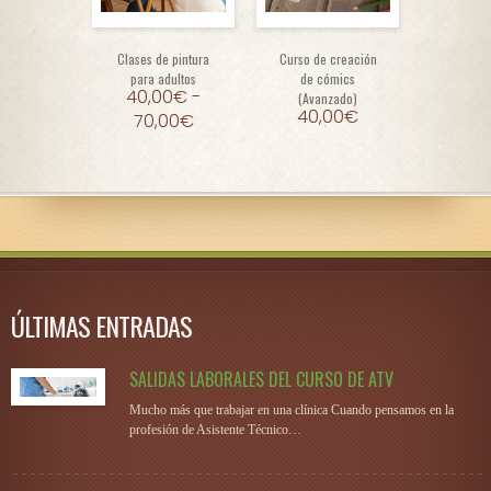
Clases de pintura
Curso de creación
Clases de
para adultos
de cómics
manga 
40,00
€
-
40,
(Avanzado)
40,00
€
70,00
€
70,
ÚLTIMAS ENTRADAS
SALIDAS LABORALES DEL CURSO DE ATV
Mucho más que trabajar en una clínica Cuando pensamos en la
profesión de Asistente Técnico…