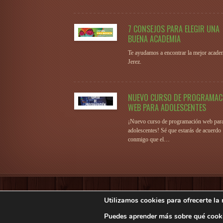
7 CONSEJOS PARA ELEGIR UNA
BUENA ACADEMIA
Te ayudamos a encontrar la mejor acade
Jerez.
NUEVO CURSO DE PROGRAMAC
WEB PARA ADOLESCENTES
¡Nuevo curso de programación web par
adolescentes! Sé que estarás de acuerdo
conmigo que el…
Utilizamos cookies para ofrecerte la
Centro Paloma Mariscal
Nota legal
-
Política de 
Puedes aprender más sobre qué cooki