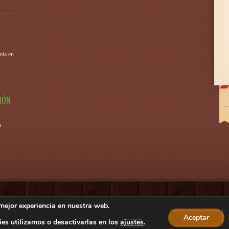
mia en
IÓN
a
 mejor experiencia en nuestra web.
Privacidad
-
Política de cookies
Aceptar
es utilizamos o desactivarlas en los
ajustes
.