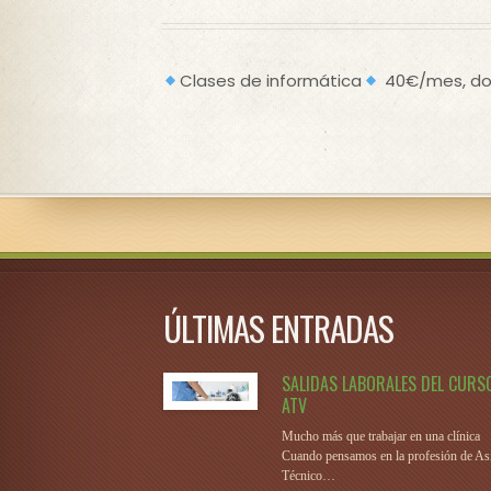
Clases de informática
40€/mes, dos
ÚLTIMAS ENTRADAS
SALIDAS LABORALES DEL CURS
ATV
Mucho más que trabajar en una clínica
Cuando pensamos en la profesión de Asi
Técnico…