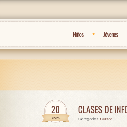
Niños
Jóvenes
CLASES DE IN
20
enero
Cursos