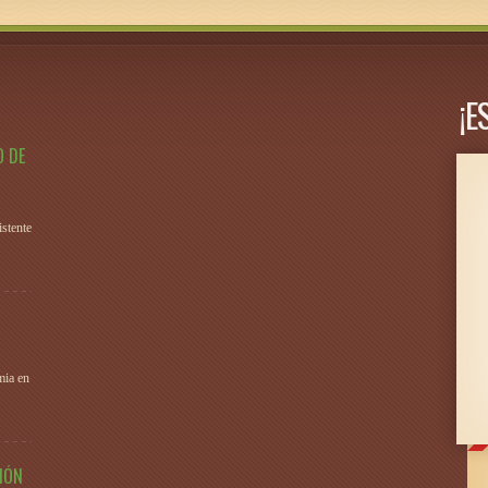
¡E
O DE
stente
mia en
IÓN